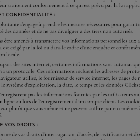
leur traitement conformément à ce qui est prévu par la loi applic
et confidentialité :
ploitante s’engage à prendre les mesures nécessaires pour garanti
té des données et de ne pas divulguer à des tiers non autorisés.
 être amenés à transmettre vos informations personnelles aux a
ela est exigé par la loi ou dans le cadre d’une enquête et conformé
on locale.
part des sites internet, certaines informations sont automatiq
via un protocole. Ces informations incluent les adresses de proto
navigateur utilisé, le fournisseur de service internet, les pages de 
, le système d’exploitation, la date, le temps et les données Click
’enregistrent pas les informations fournies par les utilisateurs a
n ligne ou lors de l’enregistrement d’un compte client. Les cookie
teur plutôt que vous-même et ne peuvent suffire par eux-mêmes à
é.
e vos droits :
ormé de vos droits d’interrogation, d’accès, de rectification et d’