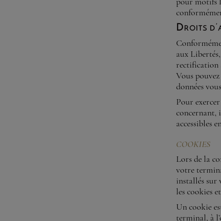
pour motifs 
conformément 
Droits d’
Conformément 
aux Libertés,
rectification
Vous pouvez 
données vous
Pour exercer
concernant, i
accessibles e
COOKIES
Lors de la co
votre termina
installés sur
les cookies 
Un cookie est
terminal, à l