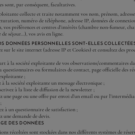
es sont, par conséquent, facultatives.
xploitante collecte et traite notamment vos nom, prénom, adresse
acturation, numéro de téléphone, adresse IP, données de connexio
n, vos préférences et centres d’intérêts (chambre non-fumeur, ch
e de séjour…), vos avis en ligne.
s données personnelles sont-elles collectées
 sur le site internet (adresse IP et Cookies) et consultez des pro
art à la société exploitante de vos observations/commentaires da
a questionnaires ou formulaires de contact, page officielle des r
exploitante ;
à la société exploitante un message électronique ;
crivez à la liste de diffusion de la newsletter ;
z une page ou une offre par envoi d’un email ou par l’intermédia
;
 à un questionnaire de satisfaction ;
ez une demande de devis.
age des données
ons récoltées sont stockées dans nos différents systèmes de réser