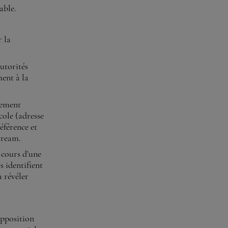
able.
r la
utorités
ment à la
uement
cole (adresse
référence et
stream.
u cours d’une
s identifient
 révéler
opposition