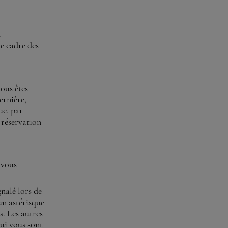
.
le cadre des
ous êtes
ernière,
ue, par
 réservation
 vous
nalé lors de
un astérisque
s. Les autres
qui vous sont