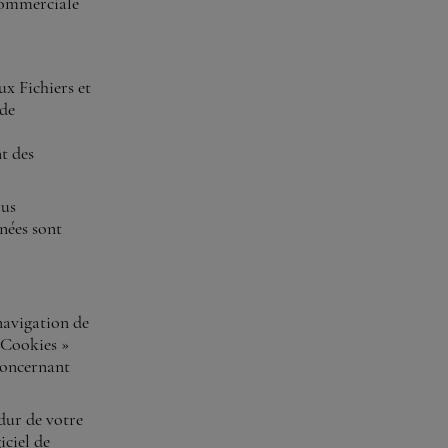
 commerciale
ux Fichiers et
 de
t des
ous
nnées sont
 navigation de
« Cookies »
 concernant
 dur de votre
iciel de