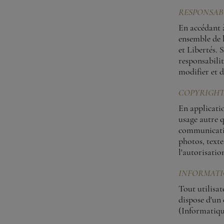
RESPONSAB
En accédant à
ensemble de l
et Libertés
responsabilit
modifier et d
COPYRIGH
En applicati
usage autre q
communicatio
photos, texte
l'autorisation
INFORMATI
Tout utilisa
dispose d'un 
(Informatique