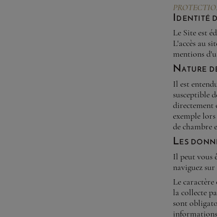
PROTECTIO
Identité 
Le Site est é
L'accès au si
mentions d'ut
Nature d
Il est entend
susceptible d
directement 
exemple lors 
de chambre et
Les donn
Il peut vous
naviguez sur 
Le caractère 
la collecte p
sont obligato
informations 