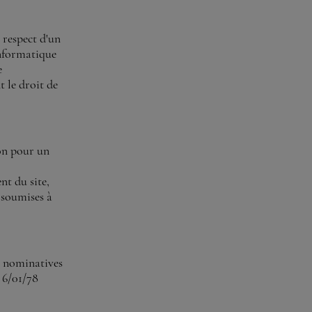
e respect d'un
Informatique
e
t le droit de
ion pour un
nt du site,
t soumises à
t nominatives
u 6/01/78