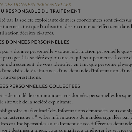
N DES DONNEES PERSONNELLES
du responsable du traitement
dité par la société exploitante dont les coordonnées sont ci-dessus
te internet ainsi que l'utilisation de son contenu s'effectuent dans 
ilisation décrites ci-après.
es données personnelles
u par « donnée personnelle » toute information personnelle que v
e partager à la société exploitante et qui peut permettre à cette d
ou indirectement, de vous identifier en tant que personne physiq
d’une visite de site internet, d’une demande d’information, d’une
 autres prestations.
ées personnelles collectées
 être demandé de communiquer vos données personnelles lorsque
le site web de la société exploitante.
obligatoire ou facultatif des informations demandées vous est sig
ar un astérisque « * ». Les informations demandées signalées par 
ires car indispensables au traitement de vos différentes demande
sont destinées à mieux vous connaître, à améliorer les services 