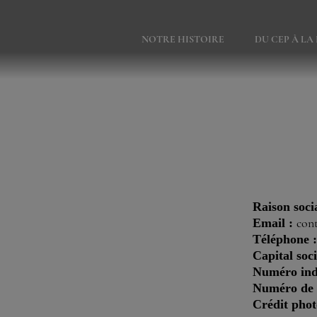
Panneau de gestion des cookies
NOTRE HISTOIRE
DU CEP À LA
Raison socia
Email :
con
Téléphone 
Capital soci
Numéro indi
Numéro de S
Crédit phot