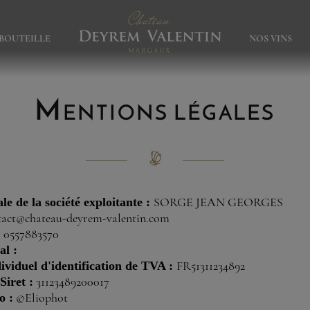
 BOUTEILLE
NOS VINS
Mentions légales
le de la société exploitante :
SORGE JEAN GEORGES
tact@chateau-deyrem-valentin.com
:
0557883570
al :
viduel d'identification de TVA :
FR51311234892
iret :
31123489200017
o :
©Eliophot