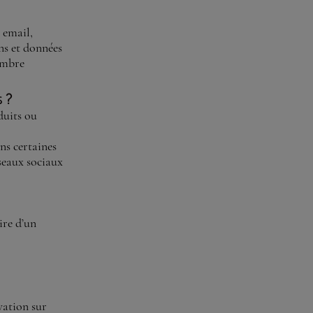
 email,
ns et données
ambre
 ?
duits ou
ns certaines
éseaux sociaux
ire d’un
vation sur