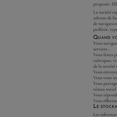
proposés. Ell
La société e
adresse de f
de navigatio
préférée, typ
Quand vo
Vous naviguez
services ;
Vous faites p
rubriques, vi
de la société 
Vous envoyez 
Vous vous ins
Vous partage
réseau social 
Vous répondez
Vous effectu
Le stock
Les informati