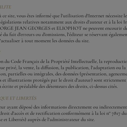
ILITE
 ce site, vous êtes informé que l'utilisation d'Internet nécessite l
égislations relatives notamment aux droits d'auteur et à la loi 
. SORGE JEAN GEORGES et ELIOPHOT ne peuvent encourir d
é du fait d'erreurs ou d'omissions, l'éditeur se réservant égalemen
'actualiser à tout moment les données du site.
T
on du Code Français de la Propriété Intellectuelle, la reproduct
ue privé, la vente, la diffusion, la publication, l'adaptation ou la
n, partielles ou intégrales, des données (présentation, agenceme
s et illustrations protégés par le droit d'auteur) sont strictemen
 écrite et préalable des détenteurs des droits, ci-dessus cités.
QUE ET LIBERTÉS
teur ayant déposé des informations directement ou indirectemen
droit d'accès et de rectification conformément à la loi n° 7817 d
 et Libertés) auprès de l'administrateur du site.